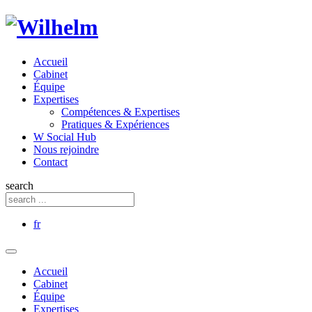
Accueil
Cabinet
Équipe
Expertises
Compétences & Expertises
Pratiques & Expériences
W Social Hub
Nous rejoindre
Contact
search
fr
Accueil
Cabinet
Équipe
Expertises