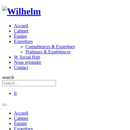
Accueil
Cabinet
Équipe
Expertises
Compétences & Expertises
Pratiques & Expériences
W Social Hub
Nous rejoindre
Contact
search
fr
Accueil
Cabinet
Équipe
Expertises