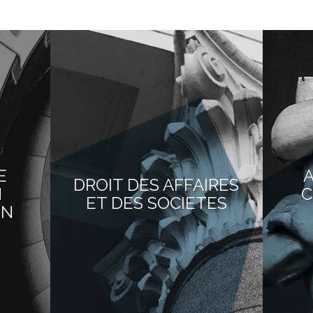
E
DROIT DES AFFAIRES
N
C
ET DES SOCIETES
ON