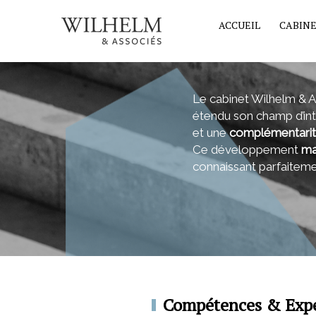
ACCUEIL
CABIN
Le cabinet Wilhelm & 
étendu son champ d’int
et une
complémentari
Ce développement
ma
connaissant parfaitemen
Compétences & Expe