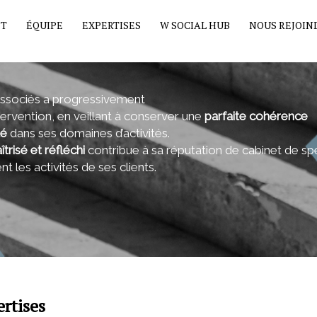
ET
ÉQUIPE
EXPERTISES
W SOCIAL HUB
NOUS REJOIN
Associés a progressivement
ervention, en veillant à conserver une
parfaite cohérence
té
dans ses domaines d’activités.
îtrisé et réfléchi
contribue à sa réputation de cabinet de spé
t les activités de ses clients.
rtises