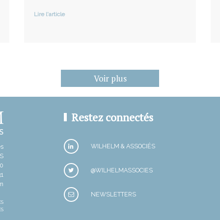
Lire l'article
Voir plus
Restez connectés
WILHELM & ASSOCIÉS
es
IS
30
@WILHELMASSOCIES
31
om
NEWSLETTERS
ES
ES