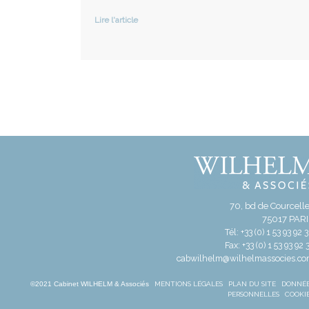
Lire l'article
70, bd de Courcell
75017 PAR
Tél: +33 (0) 1 53 93 92 
Fax: +33 (0) 1 53 93 92 
cabwilhelm@wilhelmassocies.c
©2021 Cabinet WILHELM & Associés
MENTIONS LÉGALES
PLAN DU SITE
DONNÉ
PERSONNELLES
COOKI