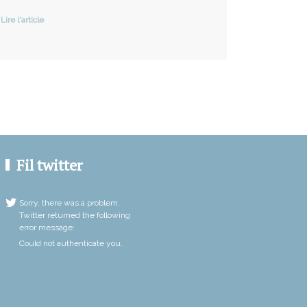
Lire l'article
Fil twitter
Sorry, there was a problem.
Twitter returned the following
error message:
Could not authenticate you.