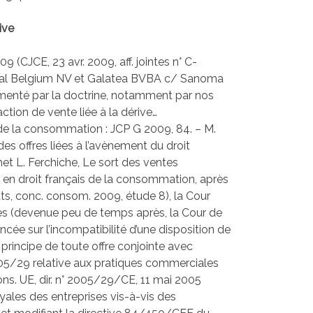
ive
9 (CJCE, 23 avr. 2009, aff. jointes n° C-
al Belgium NV et Galatea BVBA c/ Sanoma
enté par la doctrine, notamment par nos
ction de vente liée à la dérive…
de la consommation : JCP G 2009, 84. – M.
s offres liées à l’avènement du droit
met L. Ferchiche, Le sort des ventes
en droit français de la consommation, après
rats, conc. consom. 2009, étude 8), la Cour
 (devenue peu de temps après, la Cour de
ncée sur l’incompatibilité d’une disposition de
e principe de toute offre conjointe avec
2005/29 relative aux pratiques commerciales
Cons. UE, dir. n° 2005/29/CE, 11 mai 2005
ales des entreprises vis-à-vis des