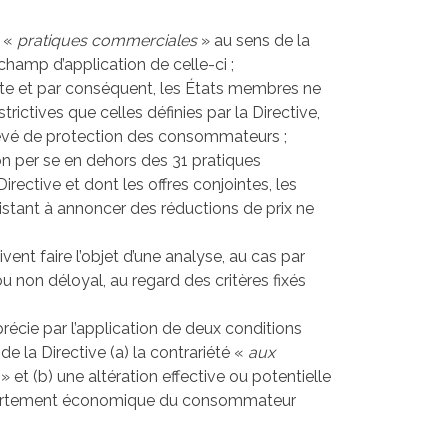
s «
pratiques commerciales
» au sens de la
hamp d’application de celle-ci ;
ète et par conséquent, les États membres ne
ictives que celles définies par la Directive,
levé de protection des consommateurs ;
tion per se en dehors des 31 pratiques
irective et dont les offres conjointes, les
nsistant à annoncer des réductions de prix ne
ivent faire l’objet d’une analyse, au cas par
u non déloyal, au regard des critères fixés
précie par l’application de deux conditions
de la Directive (a) la contrariété «
aux
» et (b) une altération effective ou potentielle
mportement économique du consommateur