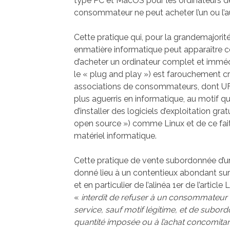
type PC et MacOS pour les ordinateurs de
consommateur ne peut acheter l’un ou l’
Cette pratique qui, pour la grandemajor
enmatière informatique peut apparaître c
d’acheter un ordinateur complet et immédi
le « plug and play ») est farouchement c
associations de consommateurs, dont UF
plus aguerris en informatique, au motif que
d’installer des logiciels d’exploitation gra
open source ») comme Linux et de ce fait,
matériel informatique.
Cette pratique de vente subordonnée d’un 
donné lieu à un contentieux abondant su
et en particulier de l’alinéa 1er de l’arti
«
interdit de refuser à un consommateur l
service, sauf motif légitime, et de subord
quantité imposée ou à l’achat concomitant