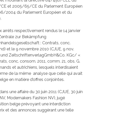
et modifiant la directive 84/450/CEE du
27/CE et 2005/65/CE du Parlement Européen
2006/2004 du Parlement Européen et du
.
x arrêts respectivement rendus le 14 janvier
, Zentrale zur Bekämpfung
andelsgesellschaft : Contrats, conc.
d) et le 9 novembre 2010 (CJUE, 9 nov.
s– und ZeitschriftenverlagGmbH&Co. KGc/ «
ats, conc. consom. 2011, comm. 21, obs. G.
ands et autrichiens, lesquels interdisaient
u terme de la même analyse que celle qui avait
lge en matière d’offres conjointes.
ans une affaire du 30 juin 2011 (CJUE, 30 juin
NV, Modemakers Fashion NV), jugé
ition belge prévoyant une interdiction
rix et des annonces suggérant une telle