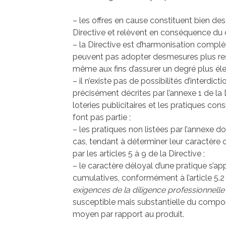
– les offres en cause constituent bien de
Directive et relèvent en conséquence du c
– la Directive est d’harmonisation compl
peuvent pas adopter desmesures plus restr
même aux fins d’assurer un degré plus é
– il n’existe pas de possibilités d’interdic
précisément décrites par l’annexe 1 de la D
loteries publicitaires et les pratiques co
font pas partie ;
– les pratiques non listées par l’annexe do
cas, tendant à déterminer leur caractère o
par les articles 5 à 9 de la Directive ;
– le caractère déloyal d’une pratique s’ap
cumulatives, conformément à l’article 5.2 
exigences de la diligence professionnelle
susceptible mais substantielle du co
moyen par rapport au produit.