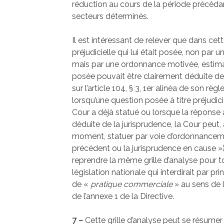
réduction au cours de la période précédan
secteurs déterminés.
Il est intéressant de relever que dans cett
préjudicielle qui lui était posée, non par
mais par une ordonnance motivée, estimant
posée pouvait être clairement déduite de
sur l’article 104, § 3, 1er alinéa de son r
lorsqu’une question posée à titre préjudici
Cour a déjà statué ou lorsque la réponse 
déduite de la jurisprudence, la Cour peut,
moment, statuer par voie d’ordonnancemo
précédent ou la jurisprudence en cause »
reprendre la même grille d’analyse pour t
législation nationale qui interdirait par pr
de «
pratique commerciale
» au sens de l
de l’annexe 1 de la Directive.
7 –
Cette grille d’analyse peut se résumer 