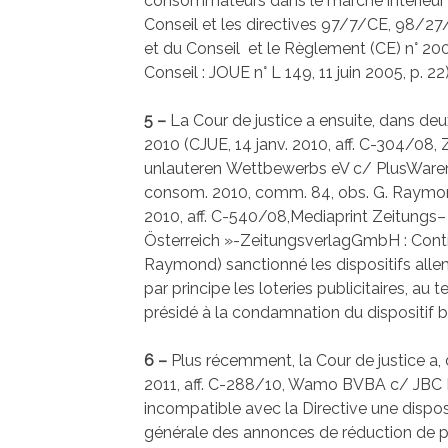
consommateurs dans le marché intérieur 
Conseil et les directives 97/7/CE, 98/
et du Conseil et le Règlement (CE) n° 
Conseil : JOUE n° L 149, 11 juin 2005, p. 22)
5 –
La Cour de justice a ensuite, dans deu
2010 (CJUE, 14 janv. 2010, aff. C-304/08
unlauteren Wettbewerbs eV c/ PlusWarenh
consom. 2010, comm. 84, obs. G. Raymon
2010, aff. C-540/08,Mediaprint Zeitung
Österreich »-ZeitungsverlagGmbH : Contr
Raymond) sanctionné les dispositifs allem
par principe les loteries publicitaires, a
présidé à la condamnation du dispositif be
6 –
Plus récemment, la Cour de justice a, d
2011, aff. C-288/10, Wamo BVBA c/ JBC 
incompatible avec la Directive une dispos
générale des annonces de réduction de p