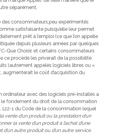
 la marque Apple), de telle manière que le
autre séparément.
ité des consommateurs,peu expérimentés
omme satisfaisante puisqu’elle leur permet
atement prêt à l’emploi (ce que l’on appelle
ritiquée depuis plusieurs années par quelques
C-Que Choisir, et certains consommateurs
 ce procédé les priverait de la possibilité
tuits (autrement appelés logiciels libres ou «
 augmenterait le coût d’acquisition du
ordinateur avec des logiciels pré-installés a
r le fondement du droit de la consommation
cle L. 122-1 du Code de la consommation lequel
a vente d’un produit ou la prestation d’un
onner la vente d’un produit à l’achat d’une
 d’un autre produit ou d’un autre service