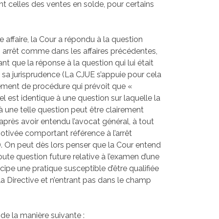
t celles des ventes en solde, pour certains
e affaire, la Cour a répondu à la question
 un arrêt comme dans les affaires précédentes,
 que la réponse à la question qui lui était
 sa jurisprudence (La CJUE s’appuie pour cela
èglement de procédure qui prévoit que «
el est identique à une question sur laquelle la
à une telle question peut être clairement
 après avoir entendu l’avocat général, à tout
tivée comportant référence à l’arrêt
). On peut dès lors penser que la Cour entend
oute question future relative à l’examen d’une
incipe une pratique susceptible d’être qualifiée
a Directive et n’entrant pas dans le champ
de la manière suivante :