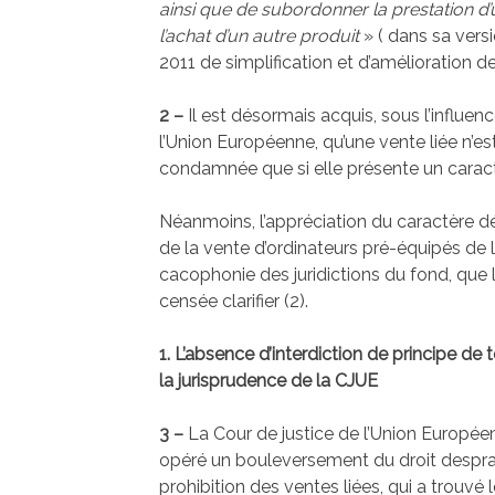
ainsi que de subordonner la prestation d’u
l’achat d’un autre produit
» ( dans sa versi
2011 de simplification et d’amélioration de 
2 –
Il est désormais acquis, sous l’influen
l’Union Européenne, qu’une vente liée n’est
condamnée que si elle présente un caractè
Néanmoins, l’appréciation du caractère dé
de la vente d’ordinateurs pré-équipés de 
cacophonie des juridictions du fond, que 
censée clarifier (2).
1. L’absence d’interdiction de principe de 
la jurisprudence de la CJUE
3 –
La Cour de justice de l’Union Européen
opéré un bouleversement du droit despr
prohibition des ventes liées, qui a trouvé