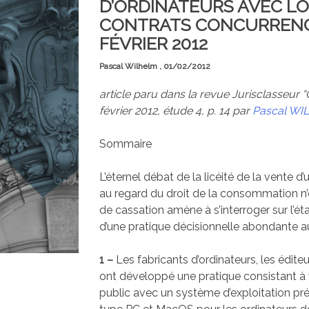
D’ORDINATEURS AVEC LOG
CONTRATS CONCURRENC
FÉVRIER 2012
Pascal Wilhelm ,
01/02/2012
article paru dans la revue Jurisclasseur
février 2012, étude 4, p. 14 par
Pascal WI
Sommaire
L’éternel débat de la licéité de la vente d
au regard du droit de la consommation n’
de cassation amène à s’interroger sur l’
d’une pratique décisionnelle abondante a
1 –
Les fabricants d’ordinateurs, les éditeu
ont développé une pratique consistant à 
public avec un système d’exploitation pr