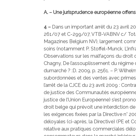
A. – Une jurisprudence européenne offens
4 –
Dans un important arrêt du 23 avril 200
261/07 et C-299/07, VTB-VABNV c/ Tot
Magazines Belgium NV), largement comm
soins (notamment P. Stoffel-Munck, L’infra
Observations sur les malfaçons du droit 
Chagny, De l’assouplissement du régime de
dumarché ? :D. 2009, p. 2561. – P. Wilhel
subordonnées et des ventes avec primes 
l’arrêt de la CJCE du 23 avril 2009 : Cont
de justice des Communautés européennes
justice de l’Union Européenne) s’est prono
droit belge qui prévoit une interdiction d
les exigences fixées par la Directive n° 
déloyales (ci-après, la Directive) (PE et 
relative aux pratiques commerciales déloy