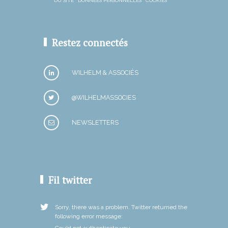
DU SITE
DONNÉES PERSONNELLES
COOKIES
Restez connectés
WILHELM & ASSOCIÉS
@WILHELMASSOCIES
NEWSLETTERS
Fil twitter
Sorry, there was a problem. Twitter returned the
following error message:
Could not authenticate you.