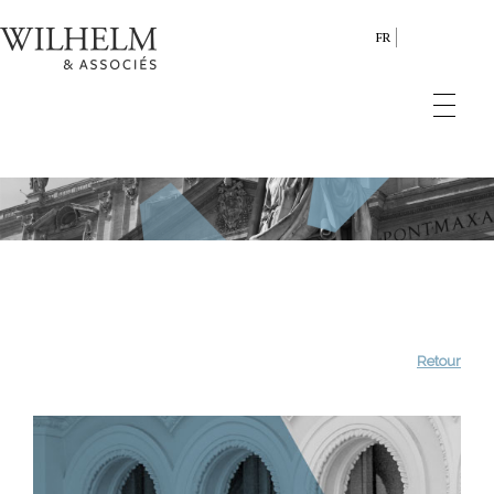
FR
Retour