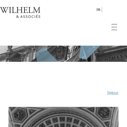
FR
Retour