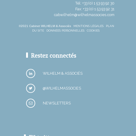
Tél: +33 (0) 1 53 93 92 30
Fax: +33 (0) 1 53 93 92 31
cabwilhelm@wilhelmassocies.com
©2021 Cabinet WILHELM & Associés
MENTIONS LÉGALES
PLAN
DU SITE
DONNÉES PERSONNELLES
COOKIES
Restez connectés
WILHELM & ASSOCIÉS
@WILHELMASSOCIES
NEWSLETTERS