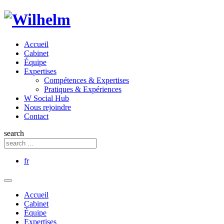
Accueil
Cabinet
Équipe
Expertises
Compétences & Expertises
Pratiques & Expériences
W Social Hub
Nous rejoindre
Contact
search
fr
Accueil
Cabinet
Équipe
Expertises