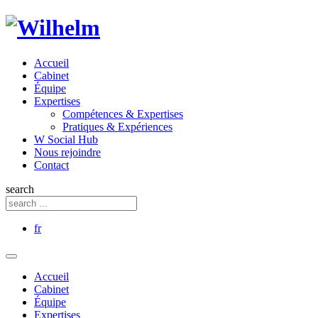
Accueil
Cabinet
Équipe
Expertises
Compétences & Expertises
Pratiques & Expériences
W Social Hub
Nous rejoindre
Contact
search
fr
Accueil
Cabinet
Équipe
Expertises