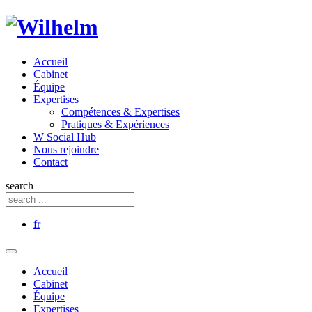
Accueil
Cabinet
Équipe
Expertises
Compétences & Expertises
Pratiques & Expériences
W Social Hub
Nous rejoindre
Contact
search
fr
Accueil
Cabinet
Équipe
Expertises