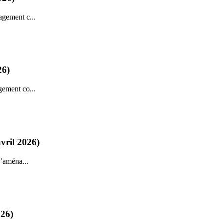
agement c...
26)
gement co...
vril 2026)
d’aména...
026)