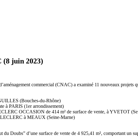
 (8 juin 2023)
e d’aménagement commercial (CNAC) a examiné 11 nouveaux projets qui o
 à EGUILLES (Bouches-du-Rhône)
nte à PARIS (1er arrondissement)
E. LECLERC OCCASION de 414 m² de surface de vente, à YVETOT (Sei
hé E. LECLERC à MEAUX (Seine-Marne)
ut du Doubs” d’une surface de vente de 4 925,41 m², comportant un su