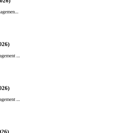
2026)
nagemen...
026)
agement ...
026)
agement ...
026)