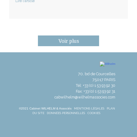
Lire l'article
Voir plus
70, bd de Courcelles
75017 PARIS
Tél: +33 (0) 1 53 93 92 30
Fax: +33 (0) 1 53 93 92 31
cabwilhelm@wilhelmassocies.com
©2021 Cabinet WILHELM & Associés
MENTIONS LÉGALES
PLAN
DU SITE
DONNÉES PERSONNELLES
COOKIES