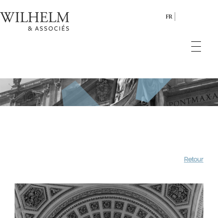
FR
Retour