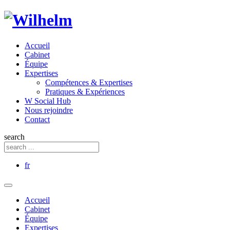
Accueil
Cabinet
Équipe
Expertises
Compétences & Expertises
Pratiques & Expériences
W Social Hub
Nous rejoindre
Contact
search
fr
Accueil
Cabinet
Équipe
Expertises