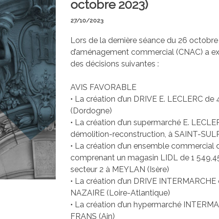
octobre 2023)
27/10/2023
Lors de la dernière séance du 26 octobre
d’aménagement commercial (CNAC) a exami
des décisions suivantes :
AVIS FAVORABLE
• La création d’un DRIVE E. LECLERC de 4
(Dordogne)
• La création d’un supermarché E. LECLE
démolition-reconstruction, à SAINT-SU
• La création d’un ensemble commercial 
comprenant un magasin LIDL de 1 549,45 
secteur 2 à MEYLAN (Isère)
• La création d’un DRIVE INTERMARCHE de
NAZAIRE (Loire-Atlantique)
• La création d’un hypermarché INTERMA
FRANS (Ain)