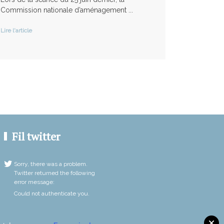
Commission nationale d’aménagement ...
Lire l'article
Fil twitter
Sorry, there was a problem.
Twitter returned the following
error message:
Could not authenticate you.