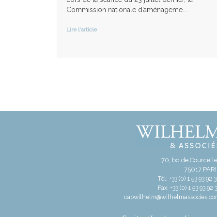
Commission nationale d’aménageme...
Lire l'article
70, bd de Courcell
75017 PAR
Tél: +33 (0) 1 53 93 92 
Fax: +33 (0) 1 53 93 92 
cabwilhelm@wilhelmassocies.c
©2021 Cabinet WILHELM & Associés
MENTIONS LÉGALES
PLAN DU SITE
DONNÉ