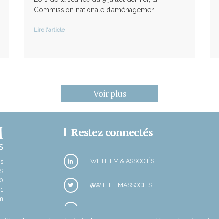
Commission nationale d’aménagemen...
Lire l'article
Voir plus
Restez connectés
WILHELM & ASSOCIÉS
es
IS
30
@WILHELMASSOCIES
31
om
NEWSLETTERS
ES