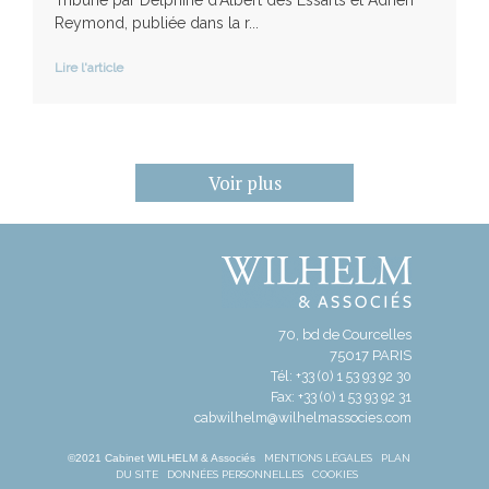
Tribune par Delphine d'Albert des Essarts et Adrien
Reymond, publiée dans la r...
Lire l'article
Voir plus
70, bd de Courcelles
75017 PARIS
Tél: +33 (0) 1 53 93 92 30
Fax: +33 (0) 1 53 93 92 31
cabwilhelm@wilhelmassocies.com
©2021 Cabinet WILHELM & Associés
MENTIONS LÉGALES
PLAN
DU SITE
DONNÉES PERSONNELLES
COOKIES