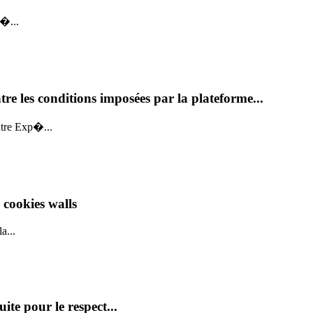
d�...
tre les conditions imposées par la plateforme...
ntre Exp�...
 cookies walls
a...
ite pour le respect...