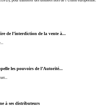
du RGPD), pour transférer des données hors de l’Union européenne.
re de l’interdiction de la vente à...
...
pelle les pouvoirs de l’Autorité...
urr...
ne à ses distributeurs