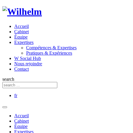
Accueil
Cabinet
Équipe
Expertises
Compétences & Expertises
Pratiques & Expériences
W Social Hub
Nous rejoindre
Contact
search
fr
Accueil
Cabinet
Équipe
Expertises