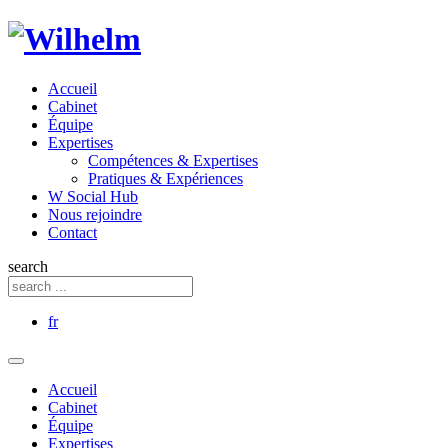
Accueil
Cabinet
Équipe
Expertises
Compétences & Expertises
Pratiques & Expériences
W Social Hub
Nous rejoindre
Contact
search
fr
Accueil
Cabinet
Équipe
Expertises