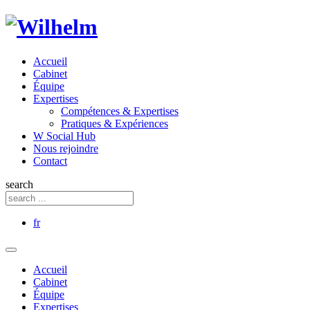
Accueil
Cabinet
Équipe
Expertises
Compétences & Expertises
Pratiques & Expériences
W Social Hub
Nous rejoindre
Contact
search
fr
Accueil
Cabinet
Équipe
Expertises