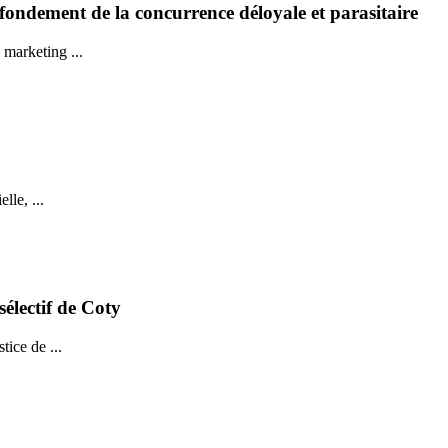
fondement de la concurrence déloyale et parasitaire
marketing ...
lle, ...
électif de Coty
ice de ...