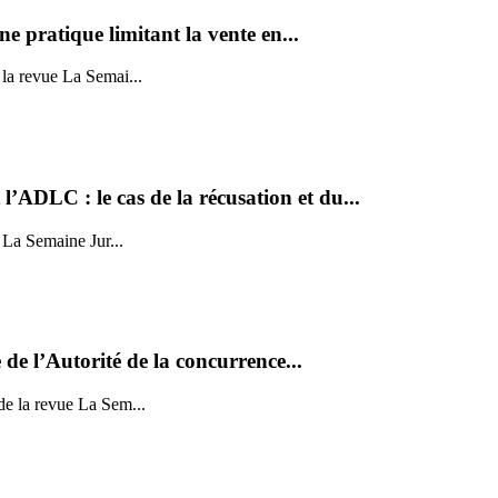
e pratique limitant la vente en...
a revue La Semai...
l’ADLC : le cas de la récusation et du...
a Semaine Jur...
e de l’Autorité de la concurrence...
 la revue La Sem...