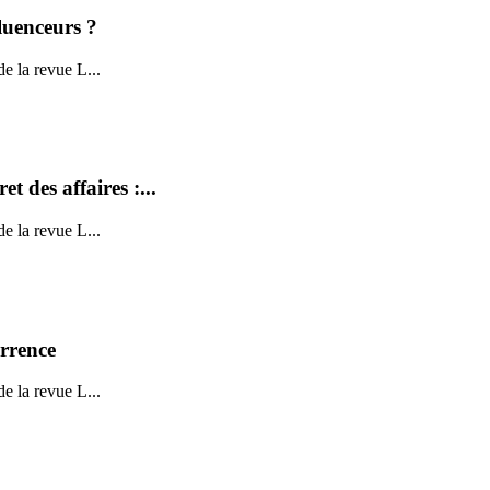
fluenceurs ?
 la revue L...
et des affaires :...
 la revue L...
urrence
 la revue L...