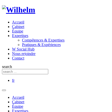
Accueil
Cabinet
Équipe
Expertises
Compétences & Expertises
Pratiques & Expériences
W Social Hub
Nous rejoindre
Contact
search
fr
Accueil
Cabinet
Équipe
Expertises