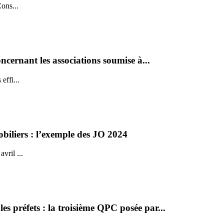
Cons...
oncernant les associations soumise à...
effi...
biliers : l’exemple des JO 2024
vril ...
s préfets : la troisième QPC posée par...