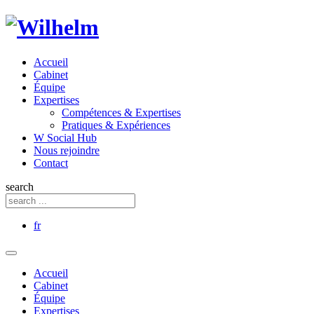
Accueil
Cabinet
Équipe
Expertises
Compétences & Expertises
Pratiques & Expériences
W Social Hub
Nous rejoindre
Contact
search
fr
Accueil
Cabinet
Équipe
Expertises