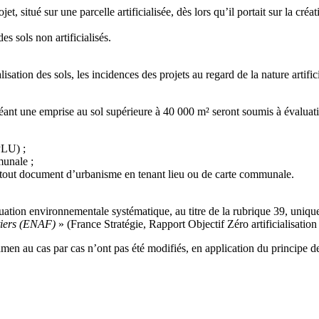
, situé sur une parcelle artificialisée, dès lors qu’il portait sur la cr
es sols non artificialisés.
ialisation des sols, les incidences des projets au regard de la nature arti
ant une emprise au sol supérieure à 40 000 m² seront soumis à évaluati
PLU) ;
munale ;
 tout document d’urbanisme en tenant lieu ou de carte communale.
ation environnementale systématique, au titre de la rubrique 39, uniqueme
stiers (ENAF)
» (France Stratégie, Rapport Objectif Zéro artificialisation 
amen au cas par cas n’ont pas été modifiés, en application du principe de