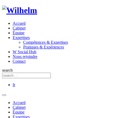
Accueil
Cabinet
Équipe
Expertises
Compétences & Expertises
Pratiques & Expériences
W Social Hub
Nous rejoindre
Contact
search
fr
Accueil
Cabinet
Équipe
Expertises