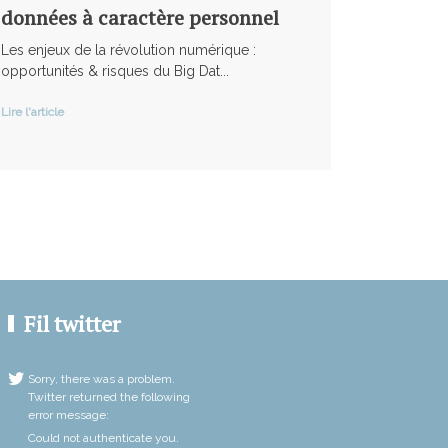
données à caractère personnel
Les enjeux de la révolution numérique :
opportunités & risques du Big Dat...
Lire l'article
Fil twitter
Sorry, there was a problem.
Twitter returned the following
error message:
Could not authenticate you.