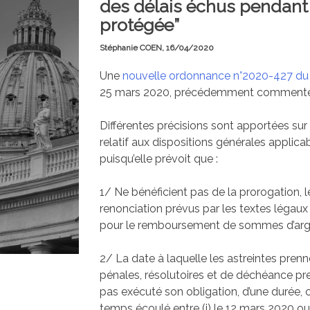
des délais échus pendant 
protégée”
Stéphanie COEN,
16/04/2020
Une
nouvelle ordonnance n°2020-427 du 
25 mars 2020, précédemment commentée (
Différentes précisions sont apportées sur 
relatif aux dispositions générales applica
puisqu’elle prévoit que :
1/ Ne bénéficient pas de la prorogation, le
renonciation prévus par les textes légaux
pour le remboursement de sommes d’argen
2/ La date à laquelle les astreintes prenne
pénales, résolutoires et de déchéance pren
pas exécuté son obligation, d’une durée, 
temps écoulé entre (i) le 12 mars 2020 ou, 