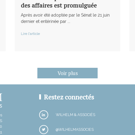
des affaires est promulguée
Après avoir été adoptée par le Sénat le 21 juin
dernier et entérinée par ...
Lire l'article
Voir plus
Restez connectés
WILHELM & ASSOCIÉS
es
IS
30
@WILHELMASSOCIES
31