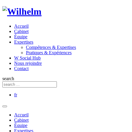
Accueil
Cabinet
Équipe
Expertises
Compétences & Expertises
Pratiques & Expériences
W Social Hub
Nous rejoindre
Contact
search
fr
Accueil
Cabinet
Équipe
Expertises