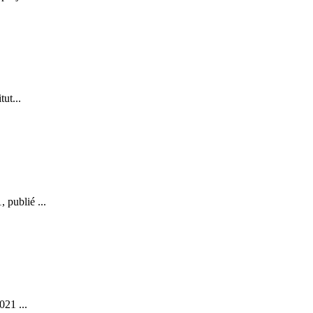
tut...
 publié ...
021 ...