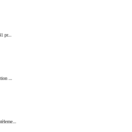
1 pr...
ion ...
tèleme...