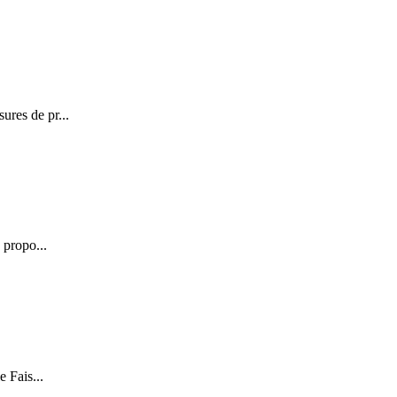
ures de pr...
 propo...
 Fais...