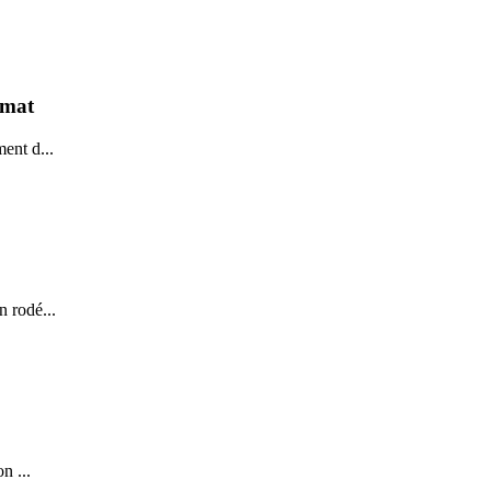
imat
ment d...
n rodé...
n ...