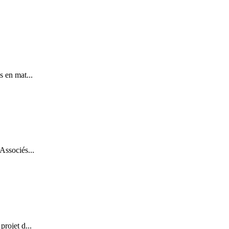
 en mat...
Associés...
rojet d...