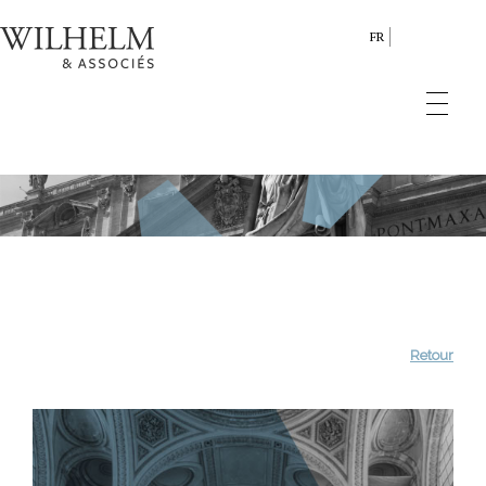
FR
Retour