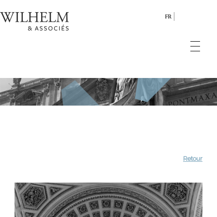
FR
Retour