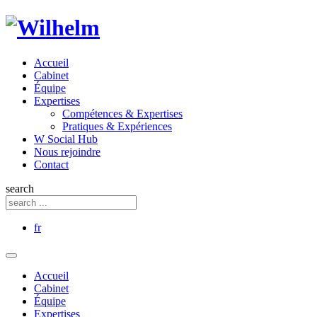
Accueil
Cabinet
Équipe
Expertises
Compétences & Expertises
Pratiques & Expériences
W Social Hub
Nous rejoindre
Contact
search
fr
Accueil
Cabinet
Équipe
Expertises