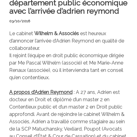
département public économique
avec l’arrivée d’adrien reymond
03/10/2016
Le cabinet
Wilhelm & Associés
est heureux
d’annoncer l’arrivée d’Adrien Reymond en qualité de
collaborateur.
Il rejoint l’équipe en droit public économique dirigée
par Me Pascal Wilhelm (associé) et Me Marie-Anne
Renaux (associée), où il interviendra tant en conseil
qu’en contentieux.
A propos d’Adrien Reymond
: A 27 ans, Adrien est
docteur en Droit et diplômé d’un master 2 en
Contentieux public et d’un master 2 en Droit public
approfondi. Avant de rejoindre le cabinet Wilhelm &
Associés, Adrien a travaillé comme stagiaire au sein
de la SCP Matuchansky, Vexliard, Poupot (Avocats
au Conseil d’État & Cour de Cassation) et du cabinet