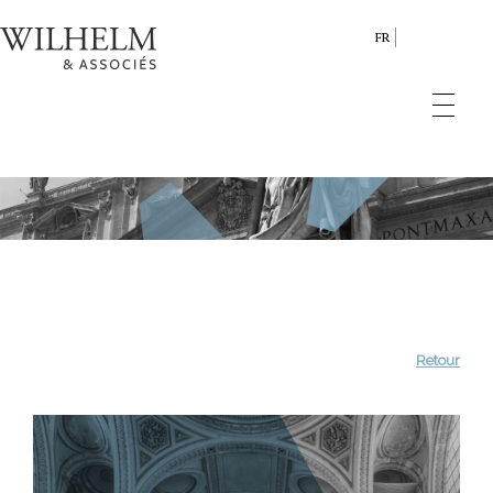
FR
Retour