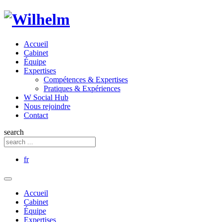
Accueil
Cabinet
Équipe
Expertises
Compétences & Expertises
Pratiques & Expériences
W Social Hub
Nous rejoindre
Contact
search
fr
Accueil
Cabinet
Équipe
Expertises