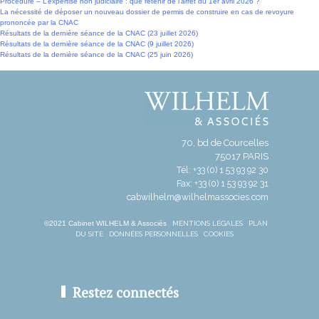
Procédure – L’expertise non judiciaire : que retenir de l’arrêt du 1er avril 2026 ?
La nécessité de déposer un nouveau dossier de permis de construire en cas de revoyure
prononcée par la CNAC
Résultats de la dernière séance de la CNAC (23 juillet 2026)
Résultats de la dernière séance de la CNAC (9 juillet 2026)
Résultats de la dernière séance de la CNAC (25 juin 2026)
70, bd de Courcelles
75017 PARIS
Tél: +33 (0) 1 53 93 92 30
Fax: +33 (0) 1 53 93 92 31
cabwilhelm@wilhelmassocies.com
©2021 Cabinet WILHELM & Associés
MENTIONS LÉGALES
PLAN
DU SITE
DONNÉES PERSONNELLES
COOKIES
Restez connectés