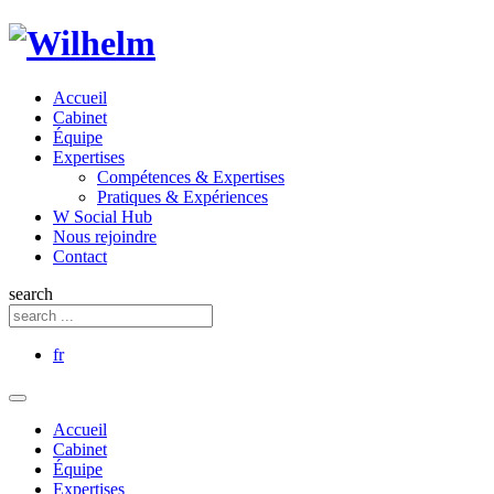
Accueil
Cabinet
Équipe
Expertises
Compétences & Expertises
Pratiques & Expériences
W Social Hub
Nous rejoindre
Contact
search
fr
Accueil
Cabinet
Équipe
Expertises