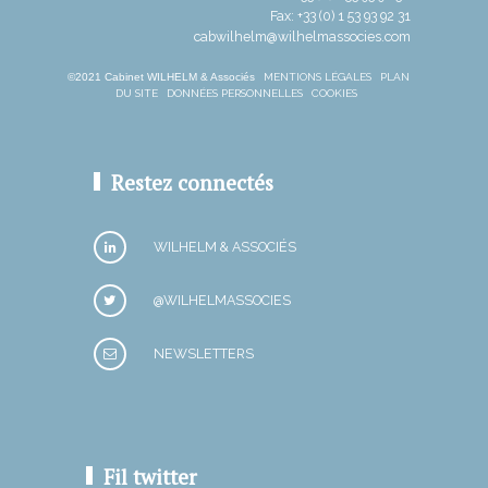
Fax: +33 (0) 1 53 93 92 31
cabwilhelm@wilhelmassocies.com
©2021 Cabinet WILHELM & Associés
MENTIONS LÉGALES
PLAN
DU SITE
DONNÉES PERSONNELLES
COOKIES
Restez connectés
WILHELM & ASSOCIÉS
@WILHELMASSOCIES
NEWSLETTERS
Fil twitter