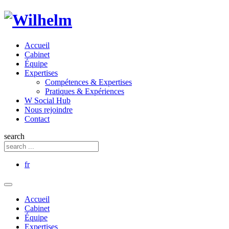
Accueil
Cabinet
Équipe
Expertises
Compétences & Expertises
Pratiques & Expériences
W Social Hub
Nous rejoindre
Contact
search
fr
Accueil
Cabinet
Équipe
Expertises