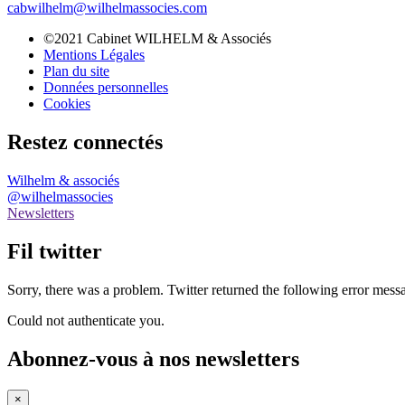
cabwilhelm@wilhelmassocies.com
©2021 Cabinet WILHELM & Associés
Mentions Légales
Plan du site
Données personnelles
Cookies
Restez connectés
Wilhelm & associés
@wilhelmassocies
Newsletters
Fil twitter
Sorry, there was a problem. Twitter returned the following error mess
Could not authenticate you.
Abonnez-vous à nos newsletters
×