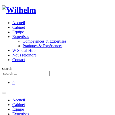
Accueil
Cabinet
Équipe
Expertises
Compétences & Expertises
Pratiques & Expériences
W Social Hub
Nous rejoindre
Contact
search
fr
Accueil
Cabinet
Équipe
Expertises