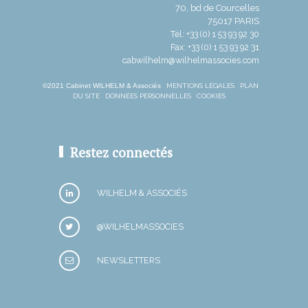
70, bd de Courcelles
75017 PARIS
Tél: +33 (0) 1 53 93 92 30
Fax: +33 (0) 1 53 93 92 31
cabwilhelm@wilhelmassocies.com
©2021 Cabinet WILHELM & Associés
MENTIONS LÉGALES
PLAN
DU SITE
DONNÉES PERSONNELLES
COOKIES
Restez connectés
WILHELM & ASSOCIÉS
@WILHELMASSOCIES
NEWSLETTERS