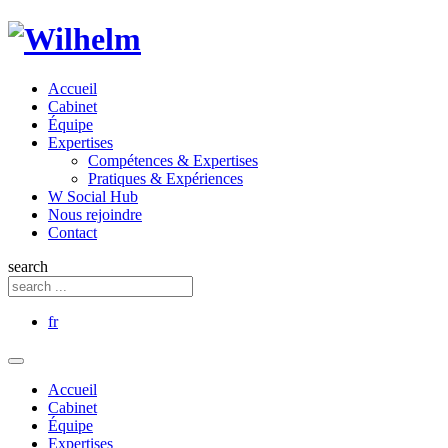
Accueil
Cabinet
Équipe
Expertises
Compétences & Expertises
Pratiques & Expériences
W Social Hub
Nous rejoindre
Contact
search
fr
Accueil
Cabinet
Équipe
Expertises